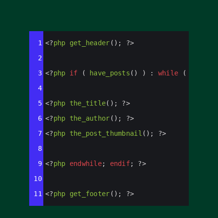
Syntax
1
<?
php
get_header
(); 
?>
Highlighter
2
3
<?
php
if
 ( 
have_posts
() ) : 
while
 ( 
have_p
4
5
<?
php
the_title
(); 
?>
6
<?
php
the_author
(); 
?>
7
<?
php
the_post_thumbnail
(); 
?>
8
9
<?
php
endwhile
; 
endif
; 
?>
10
11
<?
php
get_footer
(); 
?>