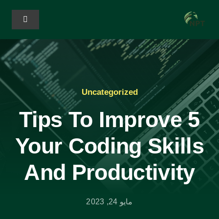
خطي
لى
تبديل
الملاحة
لمحتوى
المنزل
الخدمات
Uncategorized
5 Tips To Improve
Solutions
Your Coding Skills
عنا
And Productivity
مايو 24, 2023