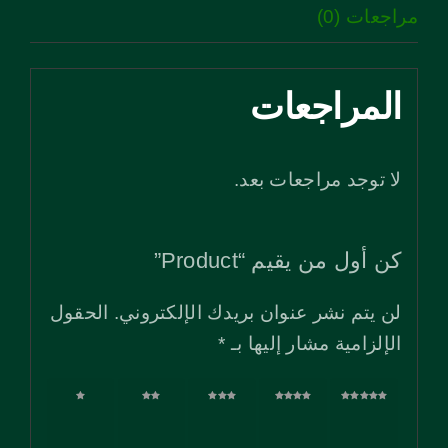
مراجعات (0)
المراجعات
لا توجد مراجعات بعد.
كن أول من يقيم “Product”
لن يتم نشر عنوان بريدك الإلكتروني.
الحقول
الإلزامية مشار إليها بـ
*
5 من
4 من
3 من
2 من
1 من
أصل
أصل
أصل
أصل
أصل
5
5
5
5
5