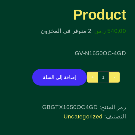
Product
540,00
ر.س
2 متوفر في المخزون
GV-N1650OC-4GD
إضافة إلى السلة
كمية
Product
رمز المنتج:
GBGTX1650OC4GD
التصنيف:
Uncategorized